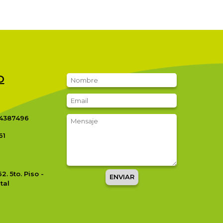
O
4387496
61
62. 5to. Piso -
ENVIAR
tal