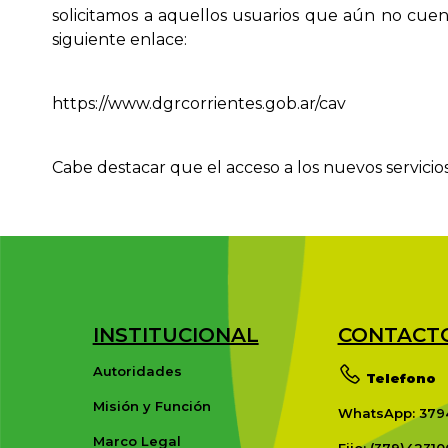
solicitamos a aquellos usuarios que aún no cuen
siguiente enlace:
https://www.dgrcorrientes.gob.ar/cav
Cabe destacar que el acceso a los nuevos servicios
INSTITUCIONAL
CONTACT
Autoridades
Telefono
Misión y Función
WhatsApp: 379
Marco Legal
Fijo: (379)42310