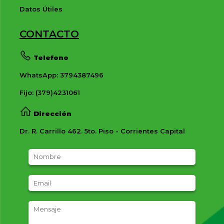
Datos Útiles
CONTACTO
Telefono
WhatsApp: 3794387496
Fijo: (379)4231061
Dirección
Dr. R. Carrillo 462. 5to. Piso - Corrientes Capital